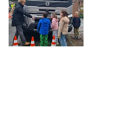
Met dank aan papa Steven en Sofie en Kevin van
VOLVO TRUCKS!
Het was een heerlijke en leerrijke dag!
foto's
Schooluren
M
a: 8.30 u – 12.15 u en 13.30 u - 15.30 u
Di: 8.30 u – 12.15 u en 13.30 u - 15.30 u
Woe: 8.30 u – 12.15 u