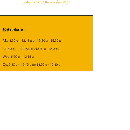
kalender KBO Bevere mei 2025
Schooluren
M
a: 8.30 u – 12.15 u en 13.30 u - 15.30 u
Di: 8.30 u – 12.15 u en 13.30 u - 15.30 u
Woe: 8.30 u – 12.15 u
Do: 8.30 u – 12.15 u en 13.30 u - 15.30 u
Vrij: 8.30 u – 12.15 u en 13.30 u - 15.30 u
Contact
KBO Bevere
Kortrijkstraat 3
9700 Oudenaarde
+3255315669